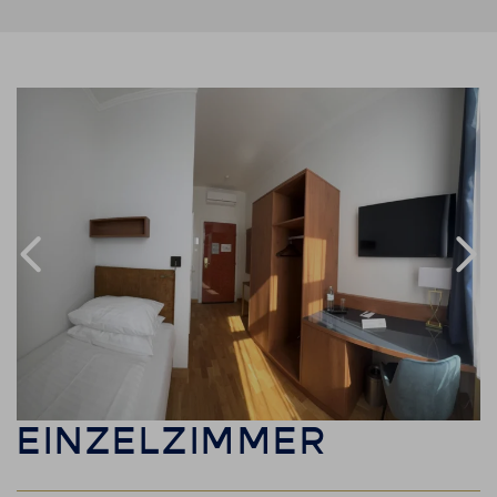
Link to Larger Item Photo, ListItemCarouselImage1
EINZELZIMMER