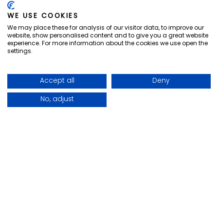
GETREIDEMARKT 5
WE USE COOKIES
A-1060
WIEN
(
AUSTRIA
)
We may place these for analysis of our visitor data, to improve our
website, show personalised content and to give you a great website
experience. For more information about the cookies we use open the
settings.
vizNavMobileDropdownWidge
Accept all
Deny
No, adjust
Facebook for Hotel Secession
Instagram for Hotel Sec
Menu
Anrufen
Buchen
COPYRIGHT ©
2026 HOTEL SECESSION. ALL
RIGHTS RESERVED.